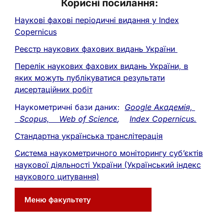
Корисні посилання:
Наукові фахові періодичні видання у Index
Copernicus
Реєстр наукових фахових видань України
Перелік наукових фахових видань України, в
яких можуть публікуватися результати
дисертаційних робіт
Наукометричні бази даних:
Google Академія,
Scopus,
Web of Science
,
Index Copernicus.
Стандартна українська транслітерація
Система наукометричного моніторингу суб’єктів
наукової діяльності України
(Український індекс
наукового цитування)
Меню факультету