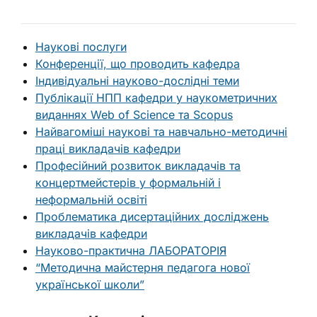
Наукові послуги
Конференції, що проводить кафедра
Індивідуальні науково-дослідні теми
Публікації НПП кафедри у наукометричних
виданнях Web of Science та Scopus
Найвагоміші наукові та навчально-методичні
праці викладачів кафедри
Професійний розвиток викладачів та
концертмейстерів у формальній і
неформальній освіті
Проблематика дисертаційних досліджень
викладачів кафедри
Науково-практична ЛАБОРАТОРІЯ
“Методична майстерня педагога нової
української школи”