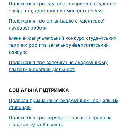
Положення про наукове товариство студентів,
аспірантів, докторантів і молодих вчених
Положення про організацію студентської
наукової роботи
Іменний факультетський конкурс студентських
творчих робіт та загальноуніверситетський
конкурс
Положення про запобігання академічному
плагіату в освітній діяльності
СОЦІАЛЬНА ПІДТРИМКА
Правила призначення академічних і соціальних
стипендій
Положення про порядок реалізації права на
академічну мобільність