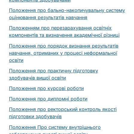
Положення про бально-накопичувальну систему
оцінювання результатів навчання
Положенням про перезарахування освітніх
компонентів та визначення академічної різниці
Положення про порядок визнання результатів
навчання, отриманих у процесі неформальної
освіти
Положення про практичну підготовку
здобувачів вищої освіти
Положення про курсові роботи
Положення про дипломні роботи
Положення про ректорський контроль якості
підготовки здобувачів
Положення Про систему внутрішнього