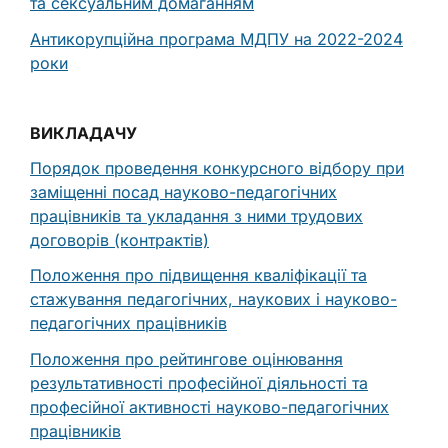
та сексуальним домаганням
Антикорупційна програма МДПУ на 2022-2024
роки
ВИКЛАДАЧУ
Порядок проведення конкурсного відбору при
заміщенні посад науково-педагогічних
працівників та укладання з ними трудових
договорів (контрактів)
Положення про підвищення кваліфікації та
стажування педагогічних, наукових і науково-
педагогічних працівників
Положення про рейтингове оцінювання
результативності професійної діяльності та
професійної активності науково-педагогічних
працівників