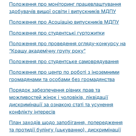
Положення про моніторинг працевлаштування
здобувачів вищої освіти і випускників МДПУ
Положення про Асоціацію випускників МДПУ
Положення про студентські гуртожитки
Положення про проведення огляду-конкурсу на
“Кращу академічну групу року”
Положення про студентське самоврядування
Положення про центр по роботі з іноземними
громадянами та особами без громадянства
Порядок забезпечення рівних прав та
можливостей жінок і чоловіків, ліквідації
дискримінації за ознакою статі та усунення
конфлікту інтересів
План заходів щодо запобігання, попередження
та протидії булінгу (цькуванню), дискримінації