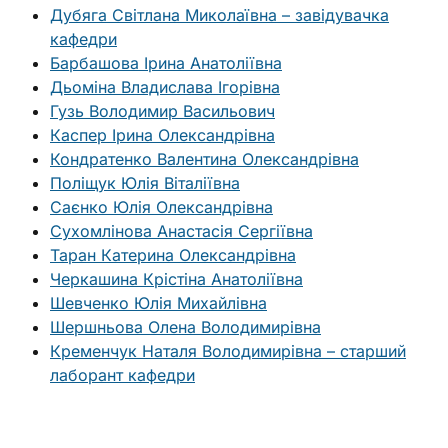
Дубяга Світлана Миколаївна – завідувачка
кафедри
Барбашова Ірина Анатоліївна
Дьоміна Владислава Ігорівна
Гузь Володимир Васильович
Каспер Ірина Олександрівна
Кондратенко Валентина Олександрівна
Поліщук Юлія Віталіївна
Саєнко Юлія Олександрівна
Сухомлінова Анастасія Сергіївна
Таран Катерина Олександрівна
Черкашина Крістіна Анатоліївна
Шевченко Юлія Михайлівна
Шершньова Олена Володимирівна
Кременчук Наталя Володимирівна – старший
лаборант кафедри