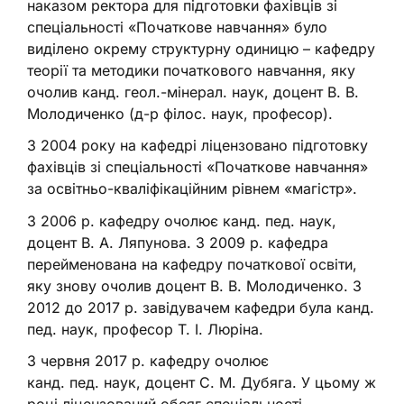
наказом ректора для підготовки фахівців зі
спеціальності «Початкове навчання» було
виділено окрему структурну одиницю – кафедру
теорії та методики початкового навчання, яку
очолив канд. геол.-мінерал. наук, доцент В. В.
Молодиченко (д-р філос. наук, професор).
З 2004 року на кафедрі ліцензовано підготовку
фахівців зі спеціальності «Початкове навчання»
за освітньо-кваліфікаційним рівнем «магістр».
З 2006 р. кафедру очолює канд. пед. наук,
доцент В. А. Ляпунова. З 2009 р. кафедра
перейменована на кафедру початкової освіти,
яку знову очолив доцент В. В. Молодиченко. З
2012 до 2017 р. завідувачем кафедри була канд.
пед. наук, професор Т. І. Люріна.
З червня 2017 р. кафедру очолює
канд. пед. наук, доцент С. М. Дубяга. У цьому ж
році ліцензований обсяг спеціальності