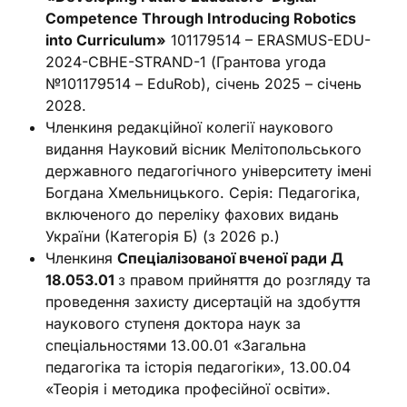
Competence Through Introducing Robotics
into Curriculum»
101179514 – ERASMUS-EDU-
2024-CBHE-STRAND-1 (Грантова угода
№101179514 – EduRob), січень 2025 – січень
2028.
Членкиня редакційної колегії наукового
видання Науковий вісник Мелітопольського
державного педагогічного університету імені
Богдана Хмельницького. Серія: Педагогіка,
включеного до переліку фахових видань
України (Категорія Б) (з 2026 р.)
Членкиня
Спеціалізованої вченої ради Д
18.053.01
з правом прийняття до розгляду та
проведення захисту дисертацій на здобуття
наукового ступеня доктора наук за
спеціальностями 13.00.01 «Загальна
педагогіка та історія педагогіки», 13.00.04
«Теорія і методика професійної освіти».